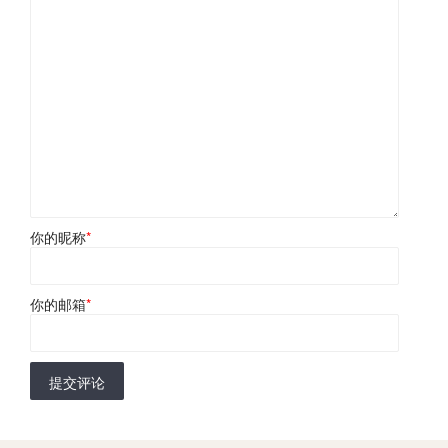
你的昵称
*
你的邮箱
*
提交评论