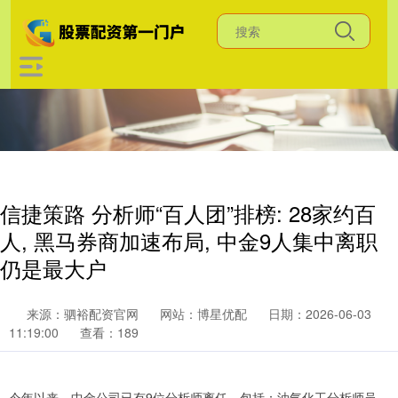
信捷策路 分析师“百人团”排榜: 28家约百
人, 黑马券商加速布局, 中金9人集中离职
仍是最大户
来源：驷裕配资官网
网站：博星优配
日期：2026-06-03
11:19:00
查看：189
今年以来，中金公司已有9位分析师离任，包括：油气化工分析师吴