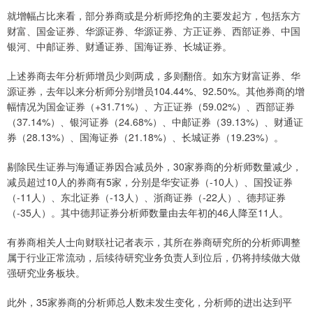
就增幅占比来看，部分券商或是分析师挖角的主要发起方，包括东方
财富、国金证券、华源证券、华源证券、方正证券、西部证券、中国
银河、中邮证券、财通证券、国海证券、长城证券。
上述券商去年分析师增员少则两成，多则翻倍。如东方财富证券、华
源证券，去年以来分析师分别增员104.44%、92.50%。其他券商的增
幅情况为国金证券（+31.71%）、方正证券（59.02%）、西部证券
（37.14%）、银河证券（24.68%）、中邮证券（39.13%）、财通证
券（28.13%）、国海证券（21.18%）、长城证券（19.23%）。
剔除民生证券与海通证券因合减员外，30家券商的分析师数量减少，
减员超过10人的券商有5家，分别是华安证券（-10人）、国投证券
（-11人）、东北证券（-13人）、浙商证券（-22人）、德邦证券
（-35人）。其中德邦证券分析师数量由去年初的46人降至11人。
有券商相关人士向财联社记者表示，其所在券商研究所的分析师调整
属于行业正常流动，后续待研究业务负责人到位后，仍将持续做大做
强研究业务板块。
此外，35家券商的分析师总人数未发生变化，分析师的进出达到平