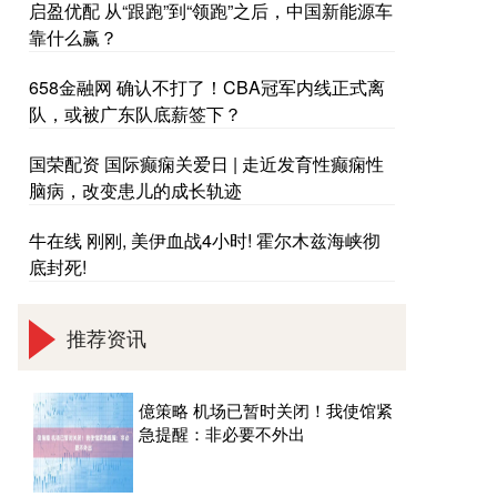
启盈优配 从“跟跑”到“领跑”之后，中国新能源车
靠什么赢？
658金融网 确认不打了！CBA冠军内线正式离
队，或被广东队底薪签下？
国荣配资 国际癫痫关爱日 | 走近发育性癫痫性
脑病，改变患儿的成长轨迹
牛在线 刚刚, 美伊血战4小时! 霍尔木兹海峡彻
底封死!
推荐资讯
億策略 机场已暂时关闭！我使馆紧
急提醒：非必要不外出