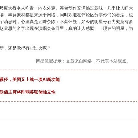
尺度大得令人咋舌，内衣外穿、舞台动作充满挑逗意味，几乎让人睁大
读，毕竟素材都是来源于网络，同时欢迎在评论区分享你们的看法，也
个消息时，心里真是五味杂陈：不禁怀疑，如今的明星号召力究竟有多
赵露思的名字出现在演唱会条目里，真的让人感慨——现在的明星，为
新，还是觉得有些过火呢？
博星优配提示：文章来自网络，不代表本站观点。
蹊径，美团又上线一项AI新功能
美联储主席将削弱美联储独立性