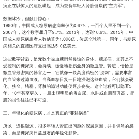
病正在以惊人的速度崛起，成为蚕食年轻人肾脏健康的“主力军”。
数据冰冷，但触目惊心：
1980年，中国成人糖尿病患病率仅为0.67%，一百个人里不到一个。
2007年，这个数字飙升至9.7%。2013年，达到10.9%。2015年，中
国成人糖尿病患者人数估算为1.096亿，位居全球第一。同年，与糖尿
病相关的直接医疗支出高达510亿美元。
这些数字背后，是无数个被血糖悄然侵蚀的身体。糖尿病，尤其是不
受控制的糖尿病，会持续、缓慢地损伤全身的微血管。肾脏，恰恰是
微血管最密集的器官之一，它就像一块高度精密的“滤网”，需要丰富
的血管来过滤血液。当高血糖日复一日地浸泡这些血管，它们就会硬
化、狭窄、堵塞，肾脏的滤过功能便逐步丧失。这个过程可以隐匿5
年、10年甚至更久，一旦出现明显的蛋白尿、水肿或血肌酐升高，肾
脏的损伤往往已不可逆。
三、年轻化的糖尿病，才是真正的“罪魁祸首”
所以，追根溯源，很多年轻人肾脏出问题的深层原因，并非偶然的感
染，而是糖尿病日益显著的年轻化趋势。