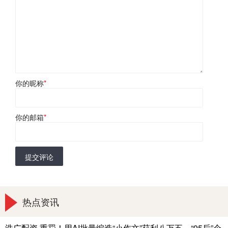
你的昵称
*
你的邮箱
*
提交评论
热点资讯
浩广配资 重罚！用AI批量编造“小作文”获利八万五，“95后”个