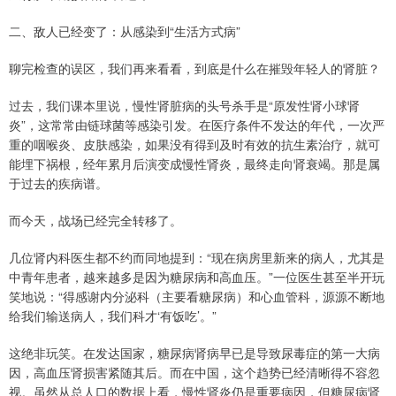
二、敌人已经变了：从感染到“生活方式病”
聊完检查的误区，我们再来看看，到底是什么在摧毁年轻人的肾脏？
过去，我们课本里说，慢性肾脏病的头号杀手是“原发性肾小球肾
炎”，这常常由链球菌等感染引发。在医疗条件不发达的年代，一次严
重的咽喉炎、皮肤感染，如果没有得到及时有效的抗生素治疗，就可
能埋下祸根，经年累月后演变成慢性肾炎，最终走向肾衰竭。那是属
于过去的疾病谱。
而今天，战场已经完全转移了。
几位肾内科医生都不约而同地提到：“现在病房里新来的病人，尤其是
中青年患者，越来越多是因为糖尿病和高血压。”一位医生甚至半开玩
笑地说：“得感谢内分泌科（主要看糖尿病）和心血管科，源源不断地
给我们输送病人，我们科才‘有饭吃’。”
这绝非玩笑。在发达国家，糖尿病肾病早已是导致尿毒症的第一大病
因，高血压肾损害紧随其后。而在中国，这个趋势已经清晰得不容忽
视。虽然从总人口的数据上看，慢性肾炎仍是重要病因，但糖尿病肾