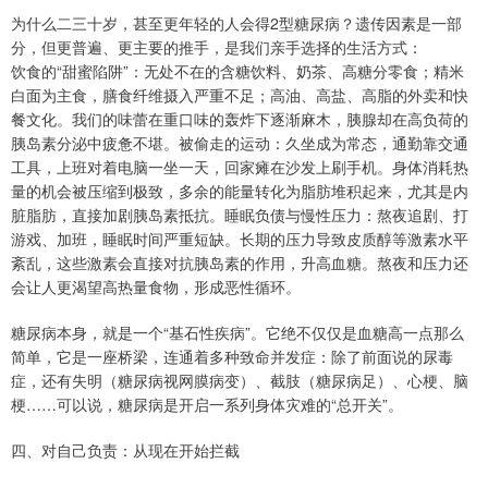
为什么二三十岁，甚至更年轻的人会得2型糖尿病？遗传因素是一部
分，但更普遍、更主要的推手，是我们亲手选择的生活方式：
饮食的“甜蜜陷阱”：无处不在的含糖饮料、奶茶、高糖分零食；精米
白面为主食，膳食纤维摄入严重不足；高油、高盐、高脂的外卖和快
餐文化。我们的味蕾在重口味的轰炸下逐渐麻木，胰腺却在高负荷的
胰岛素分泌中疲惫不堪。被偷走的运动：久坐成为常态，通勤靠交通
工具，上班对着电脑一坐一天，回家瘫在沙发上刷手机。身体消耗热
量的机会被压缩到极致，多余的能量转化为脂肪堆积起来，尤其是内
脏脂肪，直接加剧胰岛素抵抗。睡眠负债与慢性压力：熬夜追剧、打
游戏、加班，睡眠时间严重短缺。长期的压力导致皮质醇等激素水平
紊乱，这些激素会直接对抗胰岛素的作用，升高血糖。熬夜和压力还
会让人更渴望高热量食物，形成恶性循环。
糖尿病本身，就是一个“基石性疾病”。它绝不仅仅是血糖高一点那么
简单，它是一座桥梁，连通着多种致命并发症：除了前面说的尿毒
症，还有失明（糖尿病视网膜病变）、截肢（糖尿病足）、心梗、脑
梗……可以说，糖尿病是开启一系列身体灾难的“总开关”。
四、对自己负责：从现在开始拦截