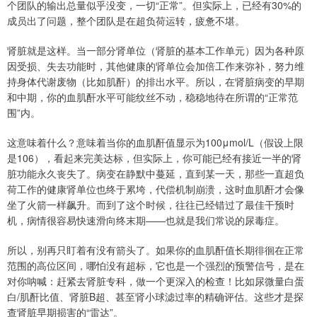
个团队的输出总量似乎没变，一切“正常”。但实际上，已经有30%的
成员出了问题，整个团队是在超负荷运转，疲惫不堪。
肾脏就是这样。当一部分肾单位（肾脏的基本工作单元）因为各种原
因受损、失去功能时，其他健康的肾单位会加倍工作来弥补，努力维
持身体代谢废物（比如肌酐）的排出水平。所以，在肾脏病变的早期
和中期，你的血肌酐水平可能纹丝不动，稳稳地待在所谓的“正常范
围”内。
这意味着什么？意味着当你的血肌酐值显示为100μmol/L（假设上限
是106），看起来完美达标，但实际上，你可能已经有接近一半的肾
脏功能永久丧失了。病变在静默中蔓延，直到某一天，那些一直超负
荷工作的健康肾单位也终于累垮，代偿机制崩溃，这时血肌酐才会像
坐了火箭一样飙升。而到了这个时候，往往已经错过了最佳干预时
机，病情很容易快速滑向终末期——也就是我们常说的尿毒症。
所以，别再只盯着有没有箭头了。如果你的血肌酐值长期徘徊在正常
范围的高位区间，哪怕没有超标，它也是一个强烈的预警信号，是在
对你呐喊：赶紧去肾脏专科，做一个更深入的检查！比如尿微量白蛋
白/肌酐比值、肾脏B超、甚至肾小球滤过率的精确评估。这些才是探
查肾脏早期损害的“雷达”。