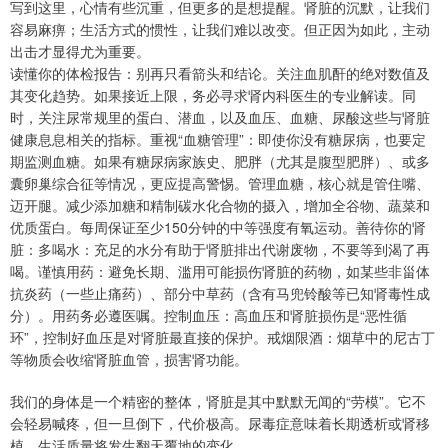
写到这里，心情有些沉重，但更多的是想提醒。肾脏的沉默，让我们
容易麻痹；生活方式的惯性，让我们难以改变。但正因为如此，主动
出击才显得尤为重要。
读懂你的体检报告：别再只看箭头和结论。关注血肌酐的绝对数值及
其变化趋势。如果接近上限，务必寻求肾内科医生的专业解读。同
时，关注尿常规里的蛋白、潜血，以及血压、血糖、尿酸这些与肾脏
健康息息相关的指标。重视“血糖管理”：即使你没有糖尿病，也要定
期监测血糖。如果有糖尿病家族史、肥胖（尤其是腹型肥胖）、或多
囊卵巢综合征等情况，更应提高警惕。管理血糖，核心就是管住嘴、
迈开腿。减少添加糖和精制碳水化合物的摄入，增加全谷物、蔬菜和
优质蛋白。每周保证至少150分钟的中等强度有氧运动。善待你的肾
脏：多喝水：充足的水分有助于肾脏排出代谢废物，不要等到渴了再
喝。谨慎用药：避免长期、滥用可能损伤肾脏的药物，如某些非甾体
抗炎药（一些止痛药）、部分中草药（含有马兜铃酸等已知肾毒性成
分）。用药务必遵医嘱。控制血压：高血压和肾脏损伤是“恶性循
环”，控制好血压是对肾脏最直接的保护。戒烟限酒：烟草中的尼古丁
等物质会收缩肾脏血管，损害肾功能。
我们的身体是一个精密的整体，肾脏是其中默默无闻的“劳模”。它不
会轻易喊疼，但一旦倒下，代价极高。尿毒症意味着长期透析或肾移
植，生活质量将发生翻天覆地的变化。