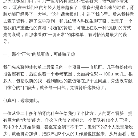
那天在诊室门口，听到一位肾内科医生和患者聊天，语气里带着无
奈：“现在来我们科的年轻人越来越多了，很多都是查出来的时候，肾
脏功能已经丢了一大半。”这句话像根刺，扎进了我心里。后来我特意
去查了资料，翻了医学期刊，和几位肾内科医生聊了聊，发现了一个
被我们严重低估的真相：我们的肾脏，可能正在以一种“沉默”的方式
走向衰竭，而那张看似“一切正常”的体检单，有时恰恰是最大的误
导。
一、那个“正常”的肌酐值，可能骗了你
我们先来聊聊体检单上最常见的一个项目——血肌酐。几乎每份体检
报告都有它，后面跟着一个参考范围，比如男性53～106μmol/L。很
多人，包括以前的我，看到自己的数值落在那个区间里，旁边没有触
目惊心的“↑”箭头，就长舒一口气，觉得肾脏这块稳了。
但真相，远非如此。
一位从业二十多年的肾内科主任给我打了个比方：人的两个肾脏，拥
有巨大的“代偿”能力。什么叫代偿？就好比一个团队有10个人干活，
其中3个人开始偷懒、甚至完全躺平不干了，但剩下的7个人发现活没
少，就会拼命加班，把缺席那3个人的工作量也扛起来。从外面看，这