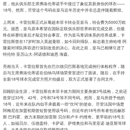
星，他从俱乐部主席弗洛伦蒂诺手中接过了象征其新身份的球衣——
18号。然而，尽管这个号码在皇马近年历史中并非总是伴随着辉煌。
上周末，卡雷拉斯正式从葡超本菲卡转会至皇马，转会费为5000万欧
元。据悉，皇马原本希望在国际足联俱乐部世界杯前完成交易，但最
终在杯赛结束后才敲定转会事宜。作为皇马青训体系的培养成果，卡
雷拉斯曾在17岁时加入英超曼联，如今回到母队，标志着主帅哈维·阿
隆索对球队阵容进行深刻改造的决心。在此之前，皇马已相继引进了
特伦特·亚历山大-阿诺德和迪恩·海森。
亮相当天，卡雷拉斯首先在巴尔德贝巴斯基地完成例行体检程序，随
后与主席弗洛伦蒂诺在伯纳乌球场荣誉室进行了面谈。随后，在手持
全新18号球衣完成官方照片拍摄后，双方正式签署了合同文件。
回顾职业生涯，卡雷拉斯在本菲卡效力期间主要身披3号战袍，之前还
曾穿过33号、42号、2号和74号等不同号码。然而，皇马所授予他的
18号，近年来在队内似乎承载着一些“坎坷”的使命。尽管法国中场楚
阿梅尼在加盟初期曾短暂使用该号码，但近年的18号所有者包括赫苏
斯·巴列霍、效力末期的加雷斯·贝尔和卢卡·约维奇。更早前的18号主
人，如福贝尔、伍德盖特、卡萨诺、萨维奥拉和马里亚诺·迪亚斯等球
员，大多未能在伯纳乌取得预期成功。