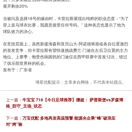
展开剩余20%
当被问及选择18号的缘由时，卡雷拉斯展现出纯粹的职业态度：“为了
穿上皇马球衣比赛，我愿意接受任何号码。” 这种表态也显示了他为
球队效力的决心。
在竞技层面上，虽然新援海森和亚历山大-阿诺德将面临各自位置激烈
的首发竞争，但卡雷拉斯有望快速挑战费兰·门迪在左后卫位置的主力
地位。上赛季，饱受伤病困扰的门迪仅在西甲联赛中首发12次，错过
了俱乐部世界杯的机会。
发布于：广东省
博星优配提示：文章来自网络，不代表本站观点。
上一篇：
牛宝宝 718【今日足球推荐】挪超： 萨普斯堡vs罗森博
格_防守_主场_状态
下一篇：
万宝优配 多地再发高温预警 能源央企乘“峰”破浪应
对“烤”验