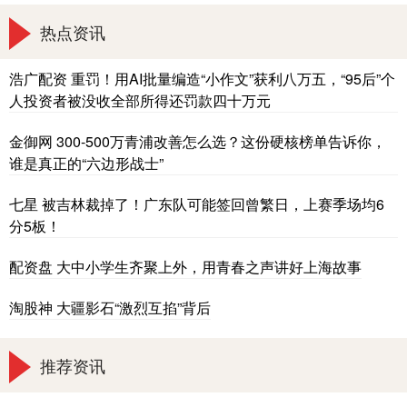
热点资讯
浩广配资 重罚！用AI批量编造“小作文”获利八万五，“95后”个
人投资者被没收全部所得还罚款四十万元
金御网 300-500万青浦改善怎么选？这份硬核榜单告诉你，
谁是真正的“六边形战士”
七星 被吉林裁掉了！广东队可能签回曾繁日，上赛季场均6
分5板！
配资盘 大中小学生齐聚上外，用青春之声讲好上海故事
淘股神 大疆影石“激烈互掐”背后
推荐资讯