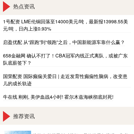
热点资讯
1号配资 LME伦铜回落至14000美元/吨，最新报13998.55美
元/吨，日内上涨0.93%
启盈优配 从“跟跑”到“领跑”之后，中国新能源车靠什么赢？
658金融网 确认不打了！CBA冠军内线正式离队，或被广东
队底薪签下？
国荣配资 国际癫痫关爱日 | 走近发育性癫痫性脑病，改变患
儿的成长轨迹
牛在线 刚刚, 美伊血战4小时! 霍尔木兹海峡彻底封死!
推荐资讯