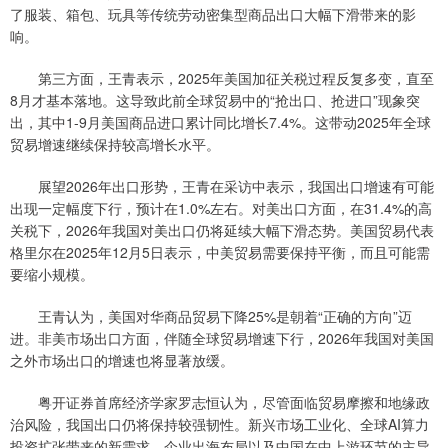
了服装、箱包、玩具等传统劳动密集型商品出口大幅下滑带来的影
响。
第三方面，王青表示，2025年美国加征关税过程反复多变，直至
8月才基本落地。这导致此前全球贸易中的“抢出口、抢进口”现象突
出，其中1-9月美国商品进口累计同比增长7.4%。这带动2025年全球
贸易增速继续保持较高增长水平。
展望2026年出口形势，王青在采访中表示，我国出口增速有可能
出现一定幅度下行，预计在1.0%左右。对美出口方面，在31.4%的高
关税下，2026年我国对美出口仍将延续大幅下滑态势。美国贸易代表
格里尔在2025年12月5日表示，中美贸易需要保持平衡，而且可能需
要缩小规模。
王青认为，美国对华商品贸易下降25%是朝着“正确的方向”迈
进。非美市场出口方面，伴随全球贸易增速下行，2026年我国对美国
之外市场出口的增速也将显著放缓。
粤开证券首席经济学家罗志恒认为，尽管面临贸易摩擦和地缘政
治风险，我国出口仍将保持较强韧性。新兴市场工业化、全球AI算力
投资扩张带来的新需求、企业出海布局以及中国在中上游环节的主导