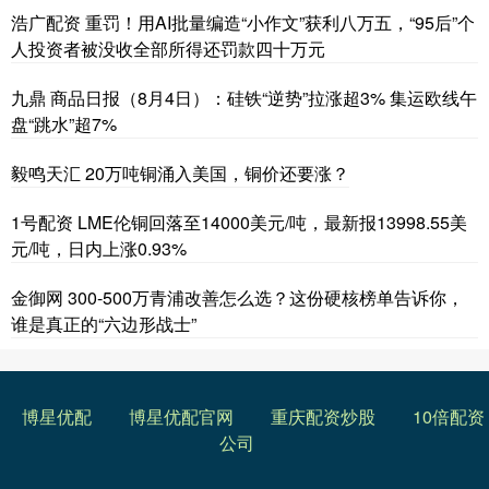
浩广配资 重罚！用AI批量编造“小作文”获利八万五，“95后”个
人投资者被没收全部所得还罚款四十万元
九鼎 商品日报（8月4日）：硅铁“逆势”拉涨超3% 集运欧线午
盘“跳水”超7%
毅鸣天汇 20万吨铜涌入美国，铜价还要涨？
1号配资 LME伦铜回落至14000美元/吨，最新报13998.55美
元/吨，日内上涨0.93%
金御网 300-500万青浦改善怎么选？这份硬核榜单告诉你，
谁是真正的“六边形战士”
博星优配
博星优配官网
重庆配资炒股
10倍配资
公司