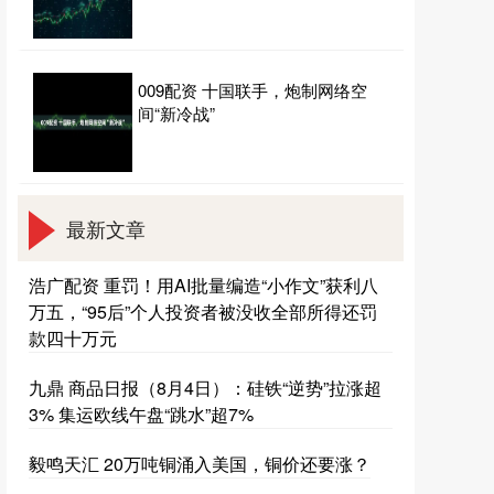
009配资 十国联手，炮制网络空
间“新冷战”
最新文章
浩广配资 重罚！用AI批量编造“小作文”获利八
万五，“95后”个人投资者被没收全部所得还罚
款四十万元
九鼎 商品日报（8月4日）：硅铁“逆势”拉涨超
3% 集运欧线午盘“跳水”超7%
毅鸣天汇 20万吨铜涌入美国，铜价还要涨？