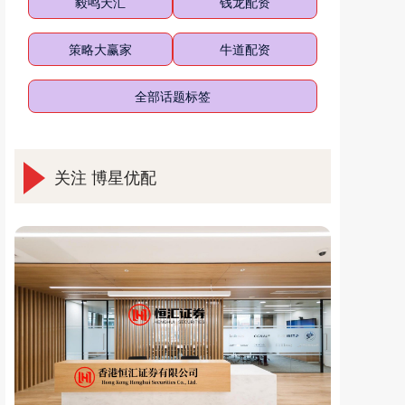
毅鸣天汇
钱龙配资
策略大赢家
牛道配资
全部话题标签
关注 博星优配