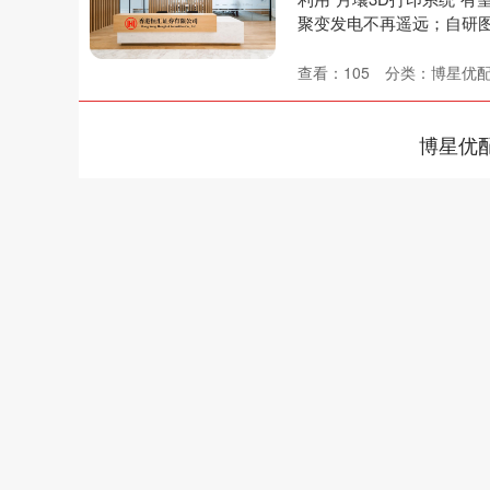
聚变发电不再遥远；自研图
查看：
105
分类：
博星优
博星优