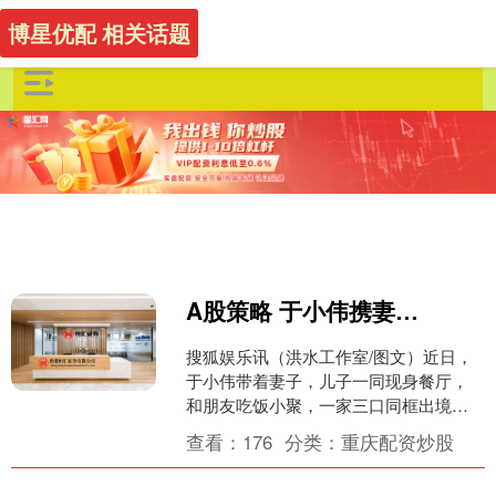
博星优配 相关话题
A股策略 于小伟携妻儿与朋友聚餐 妻子身材纤瘦谈吐从容
搜狐娱乐讯（洪水工作室/图文）近日，
于小伟带着妻子，儿子一同现身餐厅，
和朋友吃饭小聚，一家三口同框出境氛
围温馨。夜色之下，一行人结束饭局走
查看：
176
分类：
重庆配资炒股
出来，于小伟一身休闲浅....