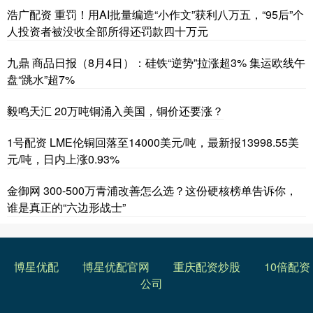
浩广配资 重罚！用AI批量编造“小作文”获利八万五，“95后”个
人投资者被没收全部所得还罚款四十万元
九鼎 商品日报（8月4日）：硅铁“逆势”拉涨超3% 集运欧线午
盘“跳水”超7%
毅鸣天汇 20万吨铜涌入美国，铜价还要涨？
1号配资 LME伦铜回落至14000美元/吨，最新报13998.55美
元/吨，日内上涨0.93%
金御网 300-500万青浦改善怎么选？这份硬核榜单告诉你，
谁是真正的“六边形战士”
博星优配
博星优配官网
重庆配资炒股
10倍配资
公司