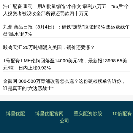
浩广配资 重罚！用AI批量编造“小作文”获利八万五，“95后”个
人投资者被没收全部所得还罚款四十万元
九鼎 商品日报（8月4日）：硅铁“逆势”拉涨超3% 集运欧线午
盘“跳水”超7%
毅鸣天汇 20万吨铜涌入美国，铜价还要涨？
1号配资 LME伦铜回落至14000美元/吨，最新报13998.55美
元/吨，日内上涨0.93%
金御网 300-500万青浦改善怎么选？这份硬核榜单告诉你，
谁是真正的“六边形战士”
博星优配
博星优配官网
重庆配资炒股
10倍配资
公司