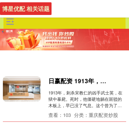
博星优配 相关话题
日赢配资 1913年，刺杀宋教仁的凶手武士英，在狱中暴毙。死时，他僵硬地躺在斑
1913年，刺杀宋教仁的凶手武士英，在
狱中暴毙。死时，他僵硬地躺在斑驳的
木板上，早已没了气息。这个曾为了一
千大洋，便无耻行刺宋教仁的亡命之
查看：
103
分类：
重庆配资炒股
徒，他亲手断了民国最后....